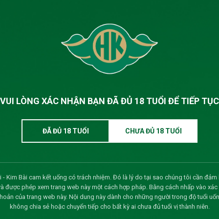
 công ty
20/03/2026
Xem 
15/03/2026
Xem 
ự kiến tổ chức Đại hội cổ
04/02/2026
Xem 
20/08/2025
Xem 
VUI LÒNG XÁC NHẬN BẠN ĐÃ ĐỦ 18 TUỔI ĐỂ TIẾP TỤC
phần
12/08/2025
Xem 
ĐÃ ĐỦ 18 TUỔI
CHƯA ĐỦ 18 TUỔI
 lon nhãn xanh)
29/07/2025
Xem 
uyền trả cổ tức 2024
05/05/2025
Xem 
 - Kim Bài cam kết uống có trách nhiệm. Đó là lý do tại sao chúng tôi cần đảm 
 thường niên năm 2025
08/04/2025
Xem 
và được phép xem trang web này một cách hợp pháp. Bằng cách nhấp vào xác nh
khoản của trang web này. Nội dung này dành cho những người trong độ tuổi uốn
không chia sẻ hoặc chuyển tiếp cho bất kỳ ai chưa đủ tuổi vị thành niên.
hội đồng cổ đông năm 2025
12/03/2025
Xem 