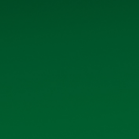
Quan hệ cổ đông
Tin tức - Sự kiện
Liên hệ
THÔNG TIN LIÊN HỆ
và tải
và tải
Số 40 tổ 1, phố Kim Bài, xã Thanh
Oai, thành phố Hà Nội
và tải
Hotline: 0906 296 168
và tải
Email: hkbeco.vn@gmail.com
và tải
và tải