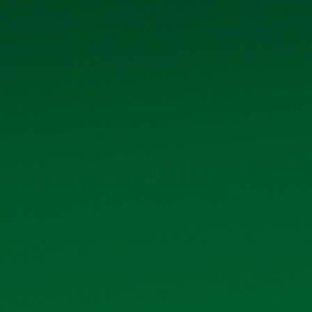
Tệp đính kèm:
nghi_quyet_dhdcdbien_ban_dh_2019.pdf
CÁC TÀI 
Báo cáo tình hình quản trị bán niên năm 2026
Danh sách cổ đông nhà nước, cổ đông lớn 06
Ký hợp đồng kiểm toán Báo cáo tài chính năm
Ký hợp đồng vay vốn Ngân hàng TMCP Công th
Hoàng Mai
Thông báo ngày đăng ký cuối cùng chốt danh 
2025 bằng tiền
Biên biên, Nghị quyết Đại hội đồng cổ đông 