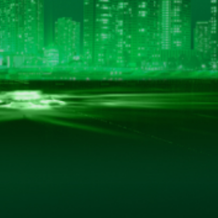
BẢN ĐỒ CHỈ ĐƯỜNG
hác.