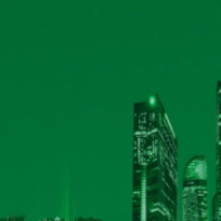
Xử phạt hành chính về thuế
Công bố thông tin ngày đăng ký cuối cùng thực
2023
Biên bản họp, nghị quyết ĐHĐCĐ thường niên 
theo
TÀI LIỆU ĐHĐCĐ THƯỜNG NIÊN NĂM 2024
Đăng ký tham dự ĐHĐCĐ thường niên năm 2