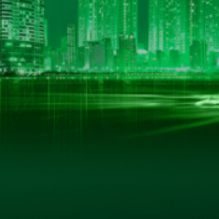
LIÊN KẾT HỮU ÍCH
Trang Chủ
Giới Thiệu
 Nội
Sản Phẩm
Thư Viện Ảnh
Quan Hệ Cổ Đông
Tin Tức - Sự Kiện
Liên Hệ
ản quyền thuộc về www.hkbeco.vn. Bảo lưu mọi bài viết và các quyền k