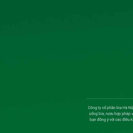
Công bố thông tin tỷ lệ sở hữu nước ngoài của
TÀI LIỆU ĐHĐCĐ THƯỜNG NIÊN NĂM 2026
Thông báo về ngày đăng ký cuối cùng và ngày d
đông thường niên năm 2026
CBTT giao dịch của người nội bộ công ty
CBTT người nội công ty đăng ký giao dịch cổ 
Nghị quyết Hội đồng quản trị (ký hợp đồng bia
Thông báo ngày đăng ký cuối cùng thực hiện q
Công ty cổ phần bia Hà Nội
Biên bản và nghị quyết đại hội đồng cổ đông
uống bia, rượu hợp pháp 
bạn đồng ý với các điều 
Thông báo mời họp và CBTT tài liệu họp Đại 