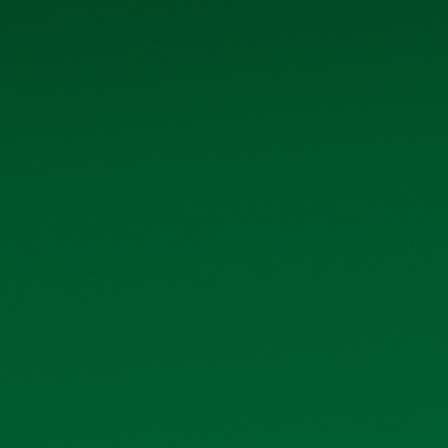
LIỆU QUAN HỆ CỔ ĐÔNG KHÁC
18/07/2026
Xem 
 tháng đầu năm 2026
02/07/2026
Xem 
 2026
30/06/2026
Xem 
ương Việt Nam - Chi nhánh
30/06/2026
Xem 
sách cổ đông nhận cổ tức năm
29/04/2026
Xem 
thường niên năm 2026
15/04/2026
Xem 