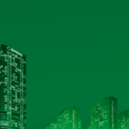
17/02/2025
Xem 
 hiện quyền trả cổ tức năm
08/05/2024
Xem 
năm 2024 và tài liệu họp kèm
11/04/2024
Xem 
19/03/2024
Xem 
024
21/02/2024
Xem 
HỆ THỐNG CHỨNG NHẬN ISO