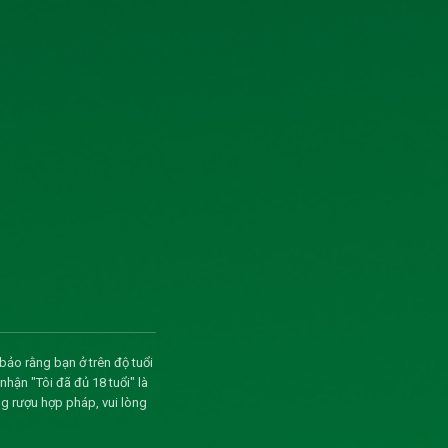
và tải
và tải
và tải
và tải
và tải
và tải
và tải
bảo rằng bạn ở trên độ tuổi
và tải
ận "Tôi đã đủ 18 tuổi" là
g rượu hợp pháp, vui lòng
và tải