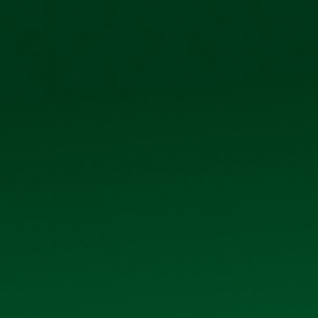
phố Kim Bài, xã Thanh Oai, thành phố Hà Nội
IỆN ẢNH
QUAN H
QUAN HỆ CỔ ĐÔNG
Trang chủ
Quan hệ cổ đông
THƯỜNG NIÊN NĂM 2019
 Công ty cổ phần Bia Hà Nội - Kim Bài.
g niên năm 2019
, Click vào file đính kèm để xem chi tiết