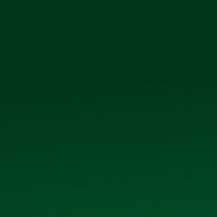
Công ty cổ phẩn Bia Hà Nội – Kim Bài
Số 40 tổ 1, 
TRANG CHỦ
GIỚI THIỆU
SẢN PHẨM
THƯ V
NGHỊ QUYẾT ĐẠI HỘI ĐỒNG CỔ ĐÔNG 
Nghị quyết Đại hội Đồng cổ đông thường niên năm 2019
Dưới đây là
Nghị quyết Đại hội Đồng cổ đông thườn