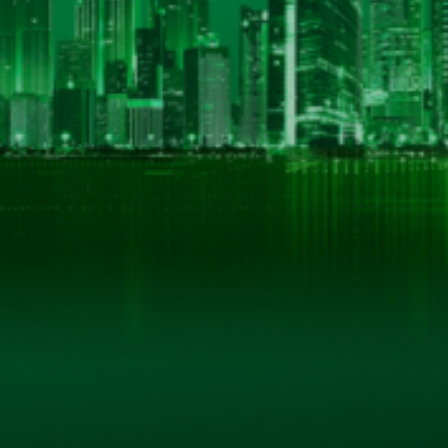
THÔNG TIN LIÊN HỆ
CÔNG TY CỔ PHẦN BIA HÀ NỘI - KIM BÀI
Số 40 tổ 1, phố Kim Bài, xã Thanh Oai, thành phố Hà
Hotline: 0906 296 168
Hotline 2: 098 3431392
Email: hkbeco.vn@gmail.com
Website: hkbeco.vn - MST: 0500293795
© B