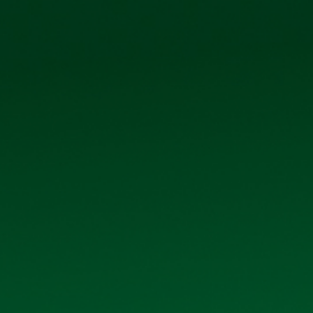
0906 296 168
098 3431392
Ệ CỔ ĐÔNG
TIN TỨC - SỰ KIỆN
LIÊN HỆ
DANH MỤC
Giới thiệu
Sản phẩm
Thư viện ảnh