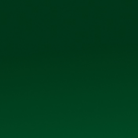
Công ty cổ phẩn Bia Hà Nội – Kim Bài
Số 40 tổ 1, 
TRANG CHỦ
GIỚI THIỆU
SẢN PHẨM
THƯ V
BIÊN BẢN HỌP, NGHỊ QUYẾT ĐHĐCĐ TH
Biên bản họp, nghị quyết ĐHĐCĐ thường niên 2024 và t
Dưới đây là
Biên bản họp, nghị quyết ĐHĐCĐ thường 
tiết