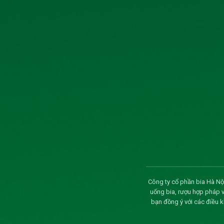
Biên biên, Nghị quyết Đại hội đồng cổ đông 
Công bố thông tin tỷ lệ sở hữu nước ngoài của
TÀI LIỆU ĐHĐCĐ THƯỜNG NIÊN NĂM 2026
Thông báo về ngày đăng ký cuối cùng và ngày d
đông thường niên năm 2026
CBTT giao dịch của người nội bộ công ty
CBTT người nội công ty đăng ký giao dịch cổ 
Nghị quyết Hội đồng quản trị (ký hợp đồng bia
Thông báo ngày đăng ký cuối cùng thực hiện q
Công ty cổ phần bia Hà Nội
uống bia, rượu hợp pháp 
Biên bản và nghị quyết đại hội đồng cổ đông
bạn đồng ý với các điều 