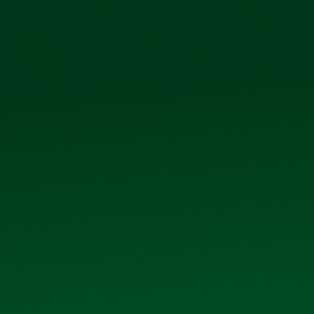
phố Kim Bài, xã Thanh Oai, thành phố Hà Nội
IỆN ẢNH
QUAN H
QUAN HỆ CỔ ĐÔNG
Trang chủ
Quan hệ cổ đông
ƯỜNG NIÊN NĂM 2024 VÀ TÀI LIỆU HỌP KÈM TH
ài liệu họp kèm theo
niên năm 2024 và tài liệu họp kèm theo
, Click vào file đính kèm 