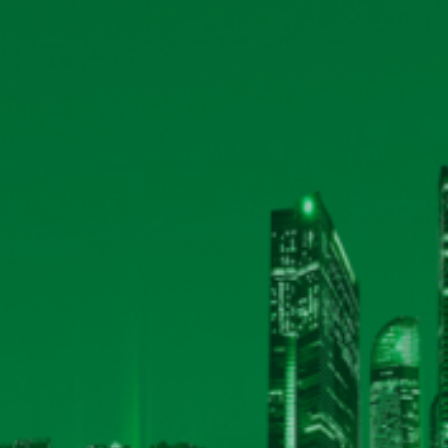
Thông báo mời họp và CBTT tài liệu họp Đại 
Xử phạt hành chính về thuế
Công bố thông tin ngày đăng ký cuối cùng thực
2023
TÀI LIỆU ĐHĐCĐ THƯỜNG NIÊN NĂM 2024
Đăng ký tham dự ĐHĐCĐ thường niên năm 2
TB Ngày ĐKCC thực hiện quyền chia cổ tức nă