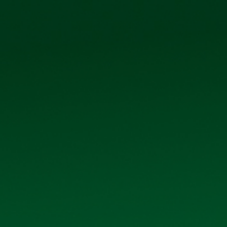
0906 296 168
098 3431392
Ệ CỔ ĐÔNG
TIN TỨC - SỰ KIỆN
LIÊN HỆ
DANH MỤC
EO
Giới thiệu
Sản phẩm
để xem chi
Thư viện ảnh