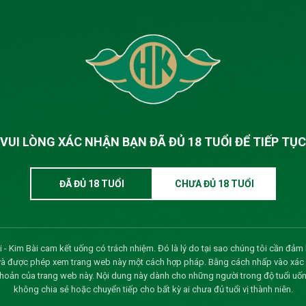
thường niên năm 2026
15/04/2026
Xem 
 công ty
20/03/2026
Xem 
15/03/2026
Xem 
ự kiến tổ chức Đại hội cổ
04/02/2026
Xem 
VUI LÒNG XÁC NHẬN BẠN ĐÃ ĐỦ 18 TUỔI ĐỂ TIẾP TỤC
20/08/2025
Xem 
phần
12/08/2025
Xem 
ĐÃ ĐỦ 18 TUỔI
CHƯA ĐỦ 18 TUỔI
 lon nhãn xanh)
29/07/2025
Xem 
uyền trả cổ tức 2024
05/05/2025
Xem 
 - Kim Bài cam kết uống có trách nhiệm. Đó là lý do tại sao chúng tôi cần đảm 
và được phép xem trang web này một cách hợp pháp. Bằng cách nhấp vào xác nh
 thường niên năm 2025
08/04/2025
Xem 
khoản của trang web này. Nội dung này dành cho những người trong độ tuổi uốn
không chia sẻ hoặc chuyển tiếp cho bất kỳ ai chưa đủ tuổi vị thành niên.