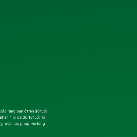
và tải
và tải
và tải
và tải
và tải
và tải
và tải
và tải
bảo rằng bạn ở trên độ tuổi
ận "Tôi đã đủ 18 tuổi" là
và tải
g rượu hợp pháp, vui lòng