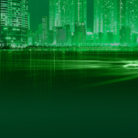
LIÊN KẾT HỮU ÍCH
Trang Chủ
Giới Thiệu
 Nội
Sản Phẩm
Thư Viện Ảnh
Quan Hệ Cổ Đông
Tin Tức - Sự Kiện
Liên Hệ
ản quyền thuộc về www.hkbeco.vn. Bảo lưu mọi bài viết và các quyền k