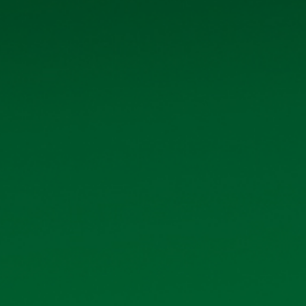
LIỆU QUAN HỆ CỔ ĐÔNG KHÁC
18/07/2026
Xem 
 tháng đầu năm 2026
02/07/2026
Xem 
 2026
30/06/2026
Xem 
ương Việt Nam - Chi nhánh
30/06/2026
Xem 
sách cổ đông nhận cổ tức năm
29/04/2026
Xem 