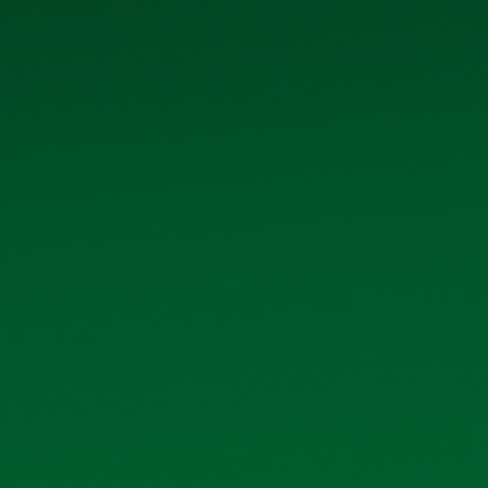
Tệp đính kèm:
cbtt_ngh_quyt_-_bb_hc_nm_2024.pdf
CÁC TÀI 
Báo cáo tình hình quản trị bán niên năm 2026
Danh sách cổ đông nhà nước, cổ đông lớn 06
Ký hợp đồng kiểm toán Báo cáo tài chính năm
Ký hợp đồng vay vốn Ngân hàng TMCP Công th
Hoàng Mai
Thông báo ngày đăng ký cuối cùng chốt danh 
2025 bằng tiền