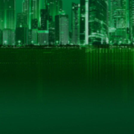
THÔNG TIN LIÊN HỆ
CÔNG TY CỔ PHẦN BIA HÀ NỘI - KIM BÀI
Số 40 tổ 1, phố Kim Bài, xã Thanh Oai, thành phố Hà
Hotline: 0906 296 168
Hotline 2: 098 3431392
Email: hkbeco.vn@gmail.com
Website: hkbeco.vn - MST: 0500293795
© B