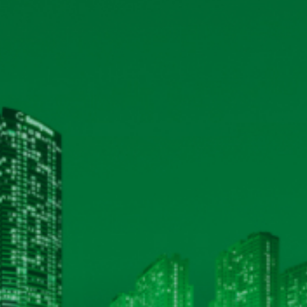
hội đồng cổ đông năm 2025
12/03/2025
Xem 
17/02/2025
Xem 
 hiện quyền trả cổ tức năm
08/05/2024
Xem 
19/03/2024
Xem 
024
21/02/2024
Xem 
m 2022
05/06/2023
Xem 
HỆ THỐNG CHỨNG NHẬN ISO