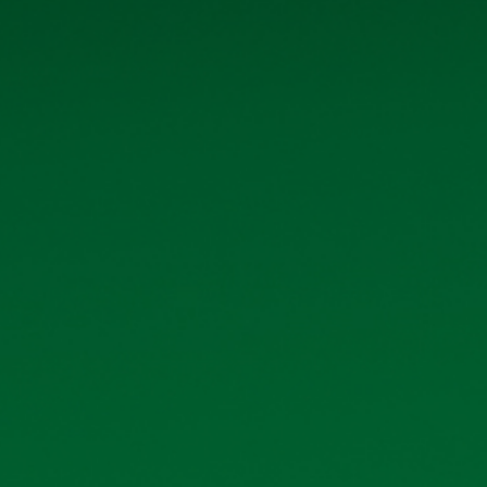
Quan hệ cổ đông
Tin tức - Sự kiện
Liên hệ
THÔNG TIN LIÊN HỆ
và tải
Số 40 tổ 1, phố Kim Bài, xã Thanh
và tải
Oai, thành phố Hà Nội
và tải
Hotline: 0906 296 168
Email: hkbeco.vn@gmail.com
và tải
và tải