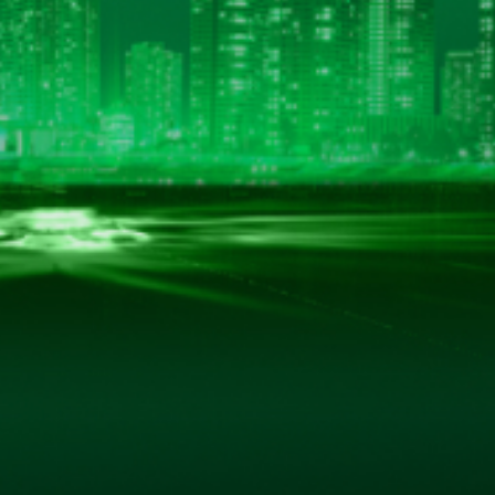
BẢN ĐỒ CHỈ ĐƯỜNG
hác.