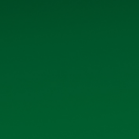
Quan hệ cổ đông
Tin tức - Sự kiện
Liên hệ
THÔNG TIN LIÊN HỆ
và tải
và tải
Số 40 tổ 1, phố Kim Bài, xã Thanh
Oai, thành phố Hà Nội
và tải
Hotline: 0906 296 168
và tải
Email: hkbeco.vn@gmail.com
và tải
và tải