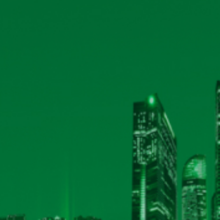
Công bố thông tin ngày đăng ký cuối cùng thực
2023
Biên bản họp, nghị quyết ĐHĐCĐ thường niên 
theo
TÀI LIỆU ĐHĐCĐ THƯỜNG NIÊN NĂM 2024
Đăng ký tham dự ĐHĐCĐ thường niên năm 2
TB Ngày ĐKCC thực hiện quyền chia cổ tức nă