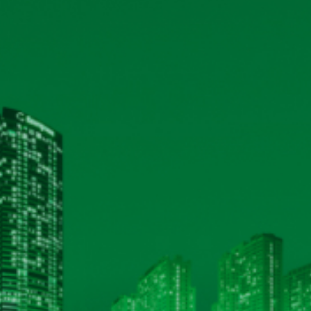
 hiện quyền trả cổ tức năm
08/05/2024
Xem 
năm 2024 và tài liệu họp kèm
11/04/2024
Xem 
19/03/2024
Xem 
024
21/02/2024
Xem 
m 2022
05/06/2023
Xem 
HỆ THỐNG CHỨNG NHẬN ISO