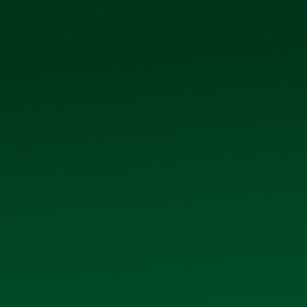
0906 296 168
098 3431392
Ệ CỔ ĐÔNG
TIN TỨC - SỰ KIỆN
LIÊN HỆ
DANH MỤC
Giới thiệu
Sản phẩm
Thư viện ảnh