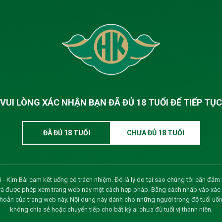
 công ty
20/03/2026
Xem 
15/03/2026
Xem 
ự kiến tổ chức Đại hội cổ
04/02/2026
Xem 
20/08/2025
Xem 
VUI LÒNG XÁC NHẬN BẠN ĐÃ ĐỦ 18 TUỔI ĐỂ TIẾP TỤC
phần
12/08/2025
Xem 
ĐÃ ĐỦ 18 TUỔI
CHƯA ĐỦ 18 TUỔI
uyền trả cổ tức 2024
05/05/2025
Xem 
 thường niên năm 2025
08/04/2025
Xem 
 - Kim Bài cam kết uống có trách nhiệm. Đó là lý do tại sao chúng tôi cần đảm 
hội đồng cổ đông năm 2025
12/03/2025
Xem 
và được phép xem trang web này một cách hợp pháp. Bằng cách nhấp vào xác nh
khoản của trang web này. Nội dung này dành cho những người trong độ tuổi uốn
không chia sẻ hoặc chuyển tiếp cho bất kỳ ai chưa đủ tuổi vị thành niên.
17/02/2025
Xem 