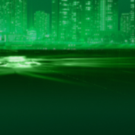
BẢN ĐỒ CHỈ ĐƯỜNG
hác.