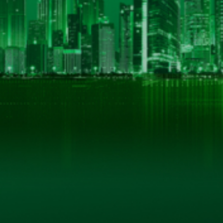
THÔNG TIN LIÊN HỆ
CÔNG TY CỔ PHẦN BIA HÀ NỘI - KIM BÀI
Số 40 tổ 1, phố Kim Bài, xã Thanh Oai, thành phố Hà
Hotline: 0906 296 168
Hotline 2: 098 3431392
Email: hkbeco.vn@gmail.com
Website: hkbeco.vn - MST: 0500293795
© B