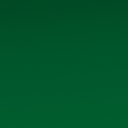
LIỆU QUAN HỆ CỔ ĐÔNG KHÁC
18/07/2026
Xem 
 tháng đầu năm 2026
02/07/2026
Xem 
 2026
30/06/2026
Xem 
ương Việt Nam - Chi nhánh
30/06/2026
Xem 
sách cổ đông nhận cổ tức năm
29/04/2026
Xem 
thường niên năm 2026
15/04/2026
Xem 