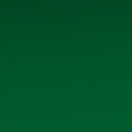
Tệp đính kèm:
nq_ky_hop_dong_bia_lon_nhan_xanh.pdf
CÁC TÀI 
Báo cáo tình hình quản trị bán niên năm 2026
Danh sách cổ đông nhà nước, cổ đông lớn 06
Ký hợp đồng kiểm toán Báo cáo tài chính năm
Ký hợp đồng vay vốn Ngân hàng TMCP Công th
Hoàng Mai
Thông báo ngày đăng ký cuối cùng chốt danh 
2025 bằng tiền
Biên biên, Nghị quyết Đại hội đồng cổ đông 