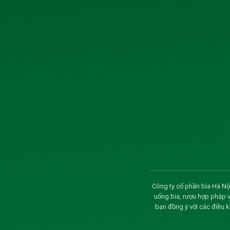
Công bố thông tin tỷ lệ sở hữu nước ngoài của
TÀI LIỆU ĐHĐCĐ THƯỜNG NIÊN NĂM 2026
Thông báo về ngày đăng ký cuối cùng và ngày d
đông thường niên năm 2026
CBTT giao dịch của người nội bộ công ty
CBTT người nội công ty đăng ký giao dịch cổ 
Thông báo ngày đăng ký cuối cùng thực hiện q
Biên bản và nghị quyết đại hội đồng cổ đông
Công ty cổ phần bia Hà Nội
Thông báo mời họp và CBTT tài liệu họp Đại 
uống bia, rượu hợp pháp 
bạn đồng ý với các điều 
Xử phạt hành chính về thuế