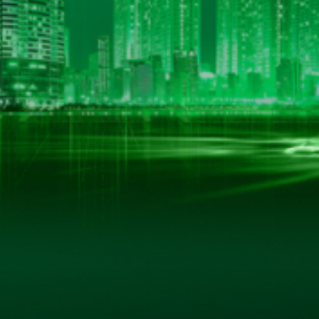
LIÊN KẾT HỮU ÍCH
Trang Chủ
Giới Thiệu
 Nội
Sản Phẩm
Thư Viện Ảnh
Quan Hệ Cổ Đông
Tin Tức - Sự Kiện
Liên Hệ
ản quyền thuộc về www.hkbeco.vn. Bảo lưu mọi bài viết và các quyền k