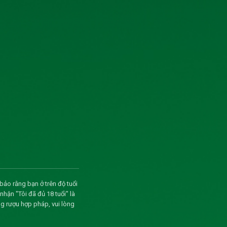
và tải
và tải
và tải
và tải
và tải
và tải
và tải
bảo rằng bạn ở trên độ tuổi
và tải
ận "Tôi đã đủ 18 tuổi" là
g rượu hợp pháp, vui lòng
và tải