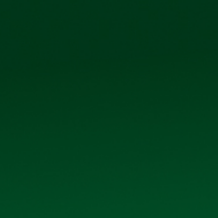
phố Kim Bài, xã Thanh Oai, thành phố Hà Nội
IỆN ẢNH
QUAN H
QUAN HỆ CỔ ĐÔNG
Trang chủ
Quan hệ cổ đông
 HỢP ĐỒNG BIA LON NHÃN XANH)
ng công ty
ng bia lon nhãn xanh)
, Click vào file đính kèm để xem chi tiết