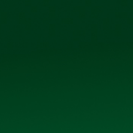
Công ty cổ phẩn Bia Hà Nội – Kim Bài
Số 40 tổ 1, 
TRANG CHỦ
GIỚI THIỆU
SẢN PHẨM
THƯ V
NGHỊ QUYẾT HỘI ĐỒNG QUẢN TRỊ (KÝ
Nghị quyết HĐQT ký hợp đồng bia lon nhãn xanh với Tổ
Dưới đây là
Nghị quyết Hội đồng quản trị (ký hợp đồ