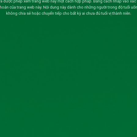
và được phép xem trang web này một cách hợp pháp. Bằng cách nhấp vào xác nh
khoản của trang web này. Nội dung này dành cho những người trong độ tuổi uốn
không chia sẻ hoặc chuyển tiếp cho bất kỳ ai chưa đủ tuổi vị thành niên.