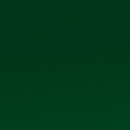
Ệ CỔ ĐÔNG
TIN TỨC - SỰ KIỆN
LIÊN HỆ