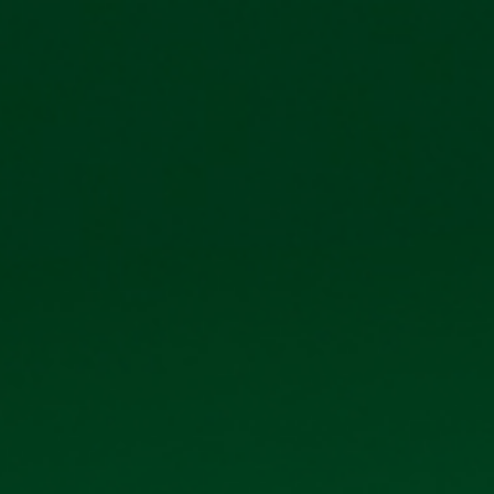
IỆN ẢNH
QUAN H