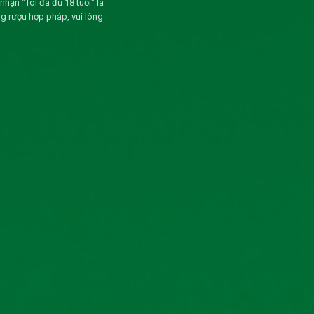
ận "Tôi đã đủ 18 tuổi" là
g rượu hợp pháp, vui lòng