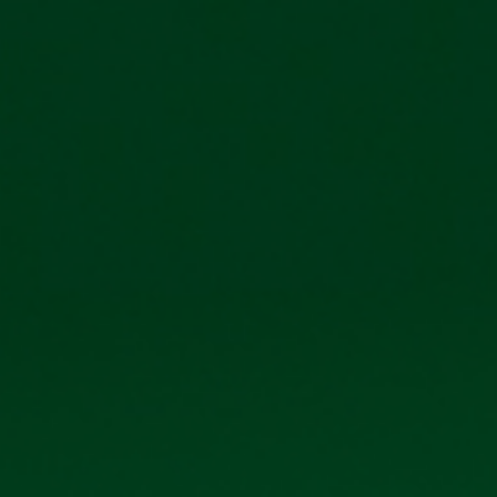
TRANG CHỦ
GIỚI THIỆU
SẢN PHẨM
THƯ V