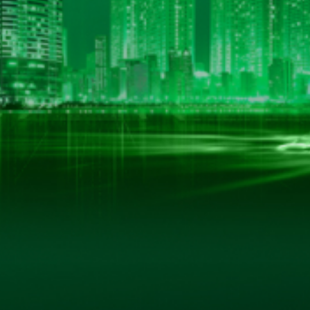
LIÊN KẾT HỮU ÍCH
Trang Chủ
Giới Thiệu
 Nội
Sản Phẩm
Thư Viện Ảnh
Quan Hệ Cổ Đông
Tin Tức - Sự Kiện
Liên Hệ
ản quyền thuộc về www.hkbeco.vn. Bảo lưu mọi bài viết và các quyền k