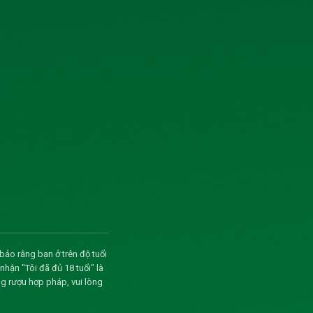
bảo rằng bạn ở trên độ tuổi
ận "Tôi đã đủ 18 tuổi" là
g rượu hợp pháp, vui lòng