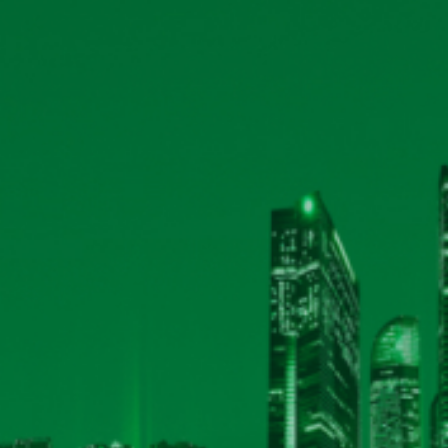
›
HỘI NGHỊ ĐẠI BIỂU NGƯỜI LAO ĐỘNG 2025
(21/03/2026)
›
ĐẠI HỘI CỔ ĐÔNG THƯỜNG NIÊN NĂM 2025
(21/03/2026)
›
ĐẠI HỘI ĐẢNG BỘ BỘ PHẬN CÔNG TY CP BIA HÀ NỘI - KI
›
ĐẠI HỘI ĐẢNG CHI BỘ QUẢN LÝ, THỊ TRƯỜNG - KỸ THUẬT 
›
HỘI NGHỊ GẶP MẶT HỘI HỮU TRÍ NĂM 2025
(21/03/2026)
›
HUẤN LUYỆN SƠ CỨU CẤP CỨU NĂM 2024
(21/03/2026)
›
TẬP HUẤN PHÒNG CHÁY CHỮA CHÁY NĂM 2024
(21/03/
›
HỘI NGHỊ ĐẠI BIỂU NGƯỜI LAO ĐỘNG NĂM 2024
(21/03/20
›
LỄ KẾT NẠP ĐẢNG VIÊN MỚI NĂM 2024
(21/03/2026)
›
ĐẠI HỘI CỔ ĐÔNG THƯỜNG NIÊN NĂM 2024
(21/03/2026)