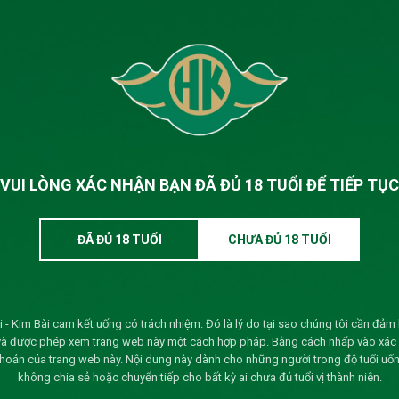
(10/07/2026)
VUI LÒNG XÁC NHẬN BẠN ĐÃ ĐỦ 18 TUỔI ĐỂ TIẾP TỤC
)
ĐÃ ĐỦ 18 TUỔI
CHƯA ĐỦ 18 TUỔI
m 2026
(07/07/2026)
G ĐẢNG VIÊN CUỐI NĂM 2025
(21/03/2026)
03/2026)
 - Kim Bài cam kết uống có trách nhiệm. Đó là lý do tại sao chúng tôi cần đảm 
và được phép xem trang web này một cách hợp pháp. Bằng cách nhấp vào xác nh
khoản của trang web này. Nội dung này dành cho những người trong độ tuổi uốn
không chia sẻ hoặc chuyển tiếp cho bất kỳ ai chưa đủ tuổi vị thành niên.