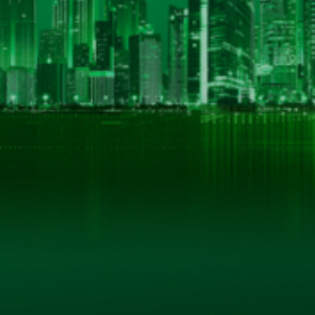
THÔNG TIN LIÊN HỆ
CÔNG TY CỔ PHẦN BIA HÀ NỘI - KIM BÀI
Số 40 tổ 1, phố Kim Bài, xã Thanh Oai, thành phố Hà
Hotline: 0906 296 168
Hotline 2: 098 3431392
Email: hkbeco.vn@gmail.com
Website: hkbeco.vn - MST: 0500293795
© B