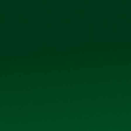
Công ty cổ phẩn Bia Hà Nội – Kim Bài
Số 40 tổ 1, 
TRANG CHỦ
GIỚI THIỆU
SẢN PHẨM
THƯ V
HỘI CHỢ CÔNG ĐOÀN 2023
Dưới đây là Albums ảnh
HỘI CHỢ CÔNG ĐOÀN 2023