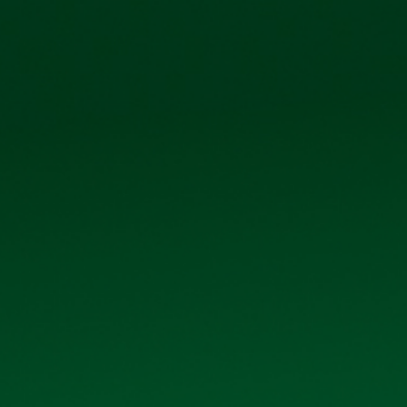
phố Kim Bài, xã Thanh Oai, thành phố Hà Nội
IỆN ẢNH
QUAN H
THƯ VIỆN ẢNH
Trang chủ
Thư viện ảnh