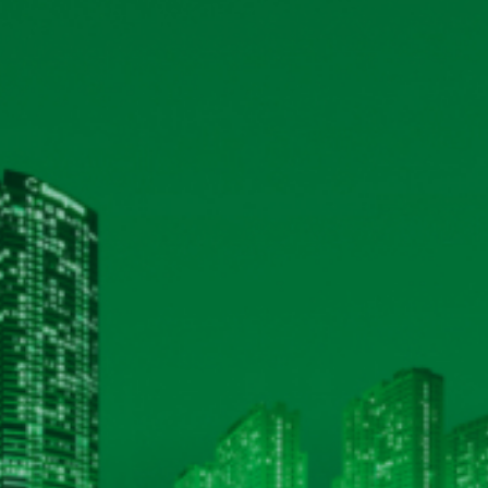
M BÀI 2025
(21/03/2026)
VÀ SẢN XUẤT - CƠ ĐIỆN NHIỆM KỲ 2025 - 2027
(21/03/2026)
2026)
26)
HỆ THỐNG CHỨNG NHẬN ISO