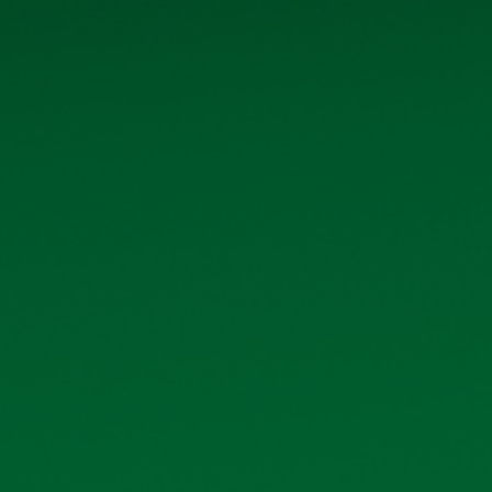
Quan hệ cổ đông
Tin tức - Sự kiện
Liên hệ
THÔNG TIN LIÊN HỆ
Số 40 tổ 1, phố Kim Bài, xã Thanh
Oai, thành phố Hà Nội
Hotline: 0906 296 168
Email: hkbeco.vn@gmail.com