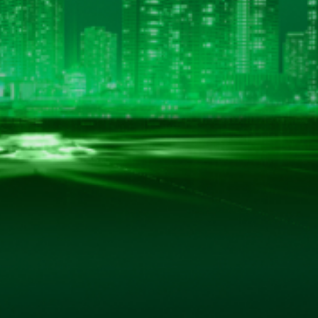
BẢN ĐỒ CHỈ ĐƯỜNG
hác.