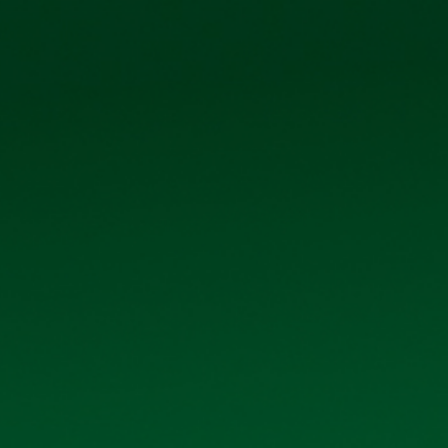
0906 296 168
098 3431392
Ệ CỔ ĐÔNG
TIN TỨC - SỰ KIỆN
LIÊN HỆ
DANH MỤC
Giới thiệu
Sản phẩm
Thư viện ảnh