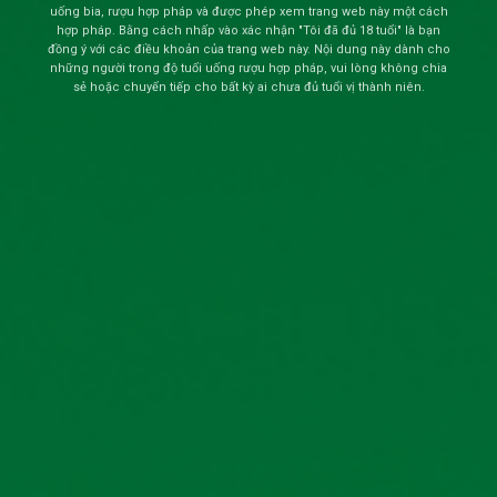
uống bia, rượu hợp pháp và được phép xem trang web này một cách
hợp pháp. Bằng cách nhấp vào xác nhận "Tôi đã đủ 18 tuổi" là bạn
đồng ý với các điều khoản của trang web này. Nội dung này dành cho
những người trong độ tuổi uống rượu hợp pháp, vui lòng không chia
sẻ hoặc chuyển tiếp cho bất kỳ ai chưa đủ tuổi vị thành niên.
CÁC TIN THƯ VIỆN ẢNH LIÊN QUAN
›
LỄ KẾT NẠP ĐẢNG VIÊN CHI BỘ THỊ TRƯỜNG - KỸ THUẬT
(10/07/2026)
›
một nét văn hóa hà nội tại xã thanh oai
(07/07/2026)
›
Hội nghị người lao động năm 2026
(07/07/2026)
›
Tập huấn an toàn vệ sinh lao động năm 2026
(07/07/2026)
›
Tập huấn phòng cháy chữa cháy và cứu nạn cứu hộ năm 2026
(07/07/2026)
›
TỔ CHỨC KIỂM ĐIỂM TẬP THỂ VÀ ĐÁNH GIÁ CHẤT LƯỢNG ĐẢNG
VIÊN CUỐI NĂM 2025
(21/03/2026)
›
ĐẠI HỘI CHI ĐOÀN THANH NIÊN NHIỆM KÌ 2025-2027
(21/03/2026)