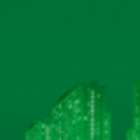
›
HỘI CHỢ CÔNG ĐOÀN 2023
(21/03/2026)
DANH MỤC
THÔNG TIN LIÊN HỆ
Số 40 tổ 1, phố Kim Bài, xã Thanh Oai, thành phố Hà Nội
Hotline: 0906 296 168
Email: hkbeco.vn@gmail.com
HỆ THỐNG CHỨNG NHẬN ISO