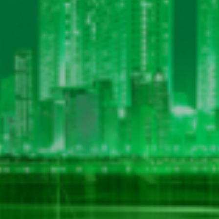
THÔNG TIN LIÊN HỆ
CÔNG TY CỔ PHẦN BIA HÀ NỘI - KIM BÀI
Số 40 tổ 1, phố Kim Bài, xã Thanh Oai, thành phố Hà Nội
Hotline: 0906 296 168
Hotline 2: 098 3431392
Email: hkbeco.vn@gmail.com
Website: hkbeco.vn - MST: 0500293795
LIÊN KẾT HỮU ÍCH