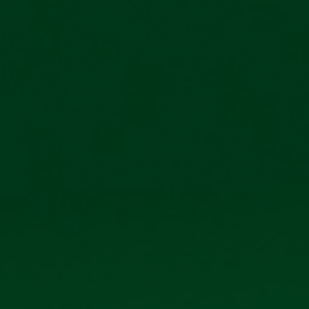
0906 296 168
Công ty cổ phẩn Bia Hà Nội –
098 3431392
Kim Bài
THƯ VIỆN ẢNH
Trang chủ
Thư viện ảnh
TẬP HUẤN PHÒNG CHÁY CHỮA CHÁY NĂM
2024
Dưới đây là Albums ảnh
TẬP HUẤN PHÒNG CHÁY CHỮA
CHÁY NĂM 2024