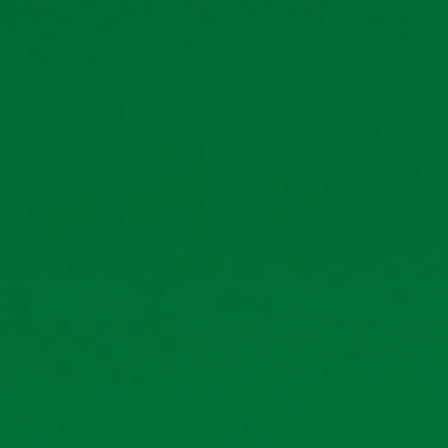
›
HUẤN LUYỆN SƠ CỨU CẤP CỨU NĂM 2025
(21/03/2026)
›
TẬP HUẤN PCCC, CNCH NĂM 2025
(21/03/2026)
›
HÌNH ẢNH LỄ HỘI BIA 2025
(21/03/2026)
›
HỘI NGHỊ ĐẠI BIỂU NGƯỜI LAO ĐỘNG 2025
(21/03/2026)
›
ĐẠI HỘI CỔ ĐÔNG THƯỜNG NIÊN NĂM 2025
(21/03/2026)
›
ĐẠI HỘI ĐẢNG BỘ BỘ PHẬN CÔNG TY CP BIA HÀ NỘI - KIM BÀI
2025
(21/03/2026)
›
ĐẠI HỘI ĐẢNG CHI BỘ QUẢN LÝ, THỊ TRƯỜNG - KỸ THUẬT VÀ SẢN
XUẤT - CƠ ĐIỆN NHIỆM KỲ 2025 - 2027
(21/03/2026)
›
HỘI NGHỊ GẶP MẶT HỘI HỮU TRÍ NĂM 2025
(21/03/2026)
›
HUẤN LUYỆN SƠ CỨU CẤP CỨU NĂM 2024
(21/03/2026)
›
HỘI NGHỊ ĐẠI BIỂU NGƯỜI LAO ĐỘNG NĂM 2024
(21/03/2026)
›
LỄ KẾT NẠP ĐẢNG VIÊN MỚI NĂM 2024
(21/03/2026)
›
ĐẠI HỘI CỔ ĐÔNG THƯỜNG NIÊN NĂM 2024
(21/03/2026)