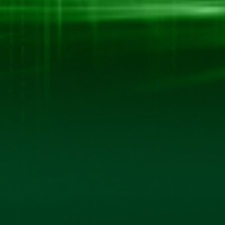
Trang Chủ
Giới Thiệu
Sản Phẩm
Thư Viện Ảnh
Quan Hệ Cổ Đông
Tin Tức - Sự Kiện
Liên Hệ
BẢN ĐỒ CHỈ ĐƯỜNG