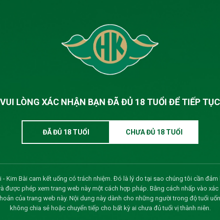
(10/07/2026)
VUI LÒNG XÁC NHẬN BẠN ĐÃ ĐỦ 18 TUỔI ĐỂ TIẾP TỤC
)
ĐÃ ĐỦ 18 TUỔI
CHƯA ĐỦ 18 TUỔI
m 2026
(07/07/2026)
G ĐẢNG VIÊN CUỐI NĂM 2025
(21/03/2026)
03/2026)
 - Kim Bài cam kết uống có trách nhiệm. Đó là lý do tại sao chúng tôi cần đảm 
và được phép xem trang web này một cách hợp pháp. Bằng cách nhấp vào xác nh
khoản của trang web này. Nội dung này dành cho những người trong độ tuổi uốn
không chia sẻ hoặc chuyển tiếp cho bất kỳ ai chưa đủ tuổi vị thành niên.