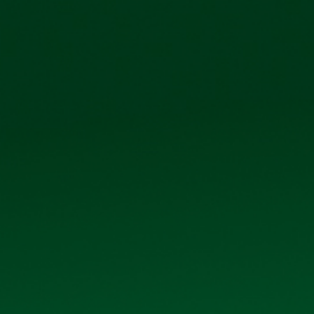
Công ty cổ phẩn Bia Hà Nội – Kim Bài
Số 40 tổ 1, 
TRANG CHỦ
GIỚI THIỆU
SẢN PHẨM
THƯ V
LỄ KẾT NẠP ĐẢNG VIÊN MỚI NĂM 2024
Dưới đây là Albums ảnh
LỄ KẾT NẠP ĐẢNG VIÊN MỚI