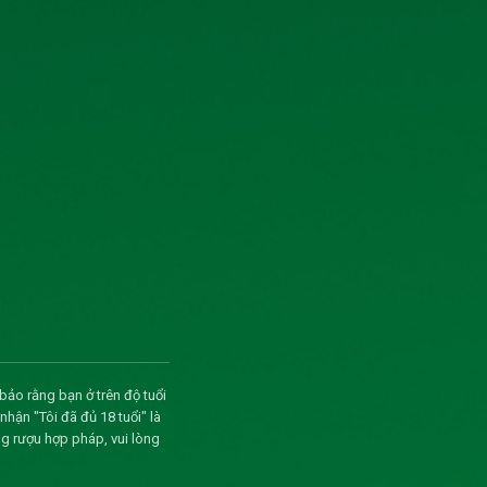
bảo rằng bạn ở trên độ tuổi
ận "Tôi đã đủ 18 tuổi" là
g rượu hợp pháp, vui lòng