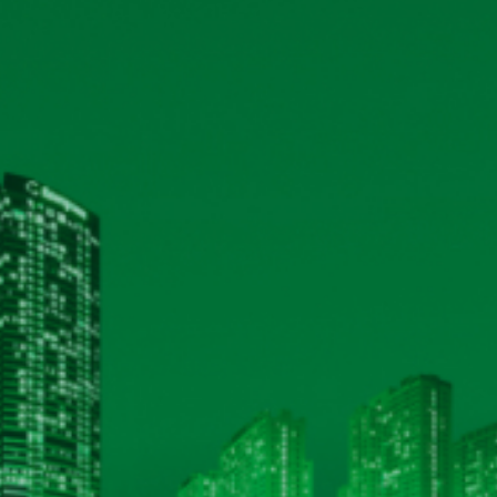
M BÀI 2025
(21/03/2026)
VÀ SẢN XUẤT - CƠ ĐIỆN NHIỆM KỲ 2025 - 2027
(21/03/2026)
2026)
26)
HỆ THỐNG CHỨNG NHẬN ISO