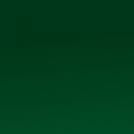
phố Kim Bài, xã Thanh Oai, thành phố Hà Nội
IỆN ẢNH
QUAN H
THƯ VIỆN ẢNH
Trang chủ
Thư viện ảnh
 NĂM 2024