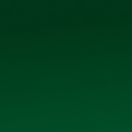
0906 296 168
098 3431392
Ệ CỔ ĐÔNG
TIN TỨC - SỰ KIỆN
LIÊN HỆ
DANH MỤC
Giới thiệu
Sản phẩm
Thư viện ảnh