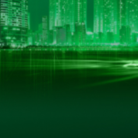
LIÊN KẾT HỮU ÍCH
Trang Chủ
Giới Thiệu
 Nội
Sản Phẩm
Thư Viện Ảnh
Quan Hệ Cổ Đông
Tin Tức - Sự Kiện
Liên Hệ
ản quyền thuộc về www.hkbeco.vn. Bảo lưu mọi bài viết và các quyền k