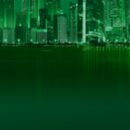
THÔNG TIN LIÊN HỆ
CÔNG TY CỔ PHẦN BIA HÀ NỘI - KIM BÀI
Số 40 tổ 1, phố Kim Bài, xã Thanh Oai, thành phố Hà
Hotline: 0906 296 168
Hotline 2: 098 3431392
Email: hkbeco.vn@gmail.com
Website: hkbeco.vn - MST: 0500293795
© B