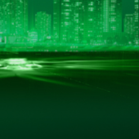
BẢN ĐỒ CHỈ ĐƯỜNG
hác.