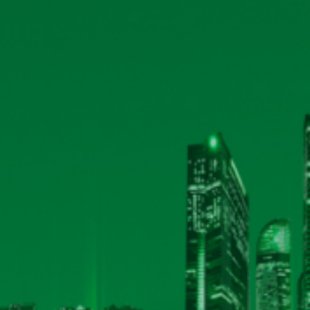
›
HỘI NGHỊ ĐẠI BIỂU NGƯỜI LAO ĐỘNG 2025
(21/03/2026)
›
ĐẠI HỘI CỔ ĐÔNG THƯỜNG NIÊN NĂM 2025
(21/03/2026)
›
ĐẠI HỘI ĐẢNG BỘ BỘ PHẬN CÔNG TY CP BIA HÀ NỘI - KI
›
ĐẠI HỘI ĐẢNG CHI BỘ QUẢN LÝ, THỊ TRƯỜNG - KỸ THUẬT 
›
HỘI NGHỊ GẶP MẶT HỘI HỮU TRÍ NĂM 2025
(21/03/2026)
›
HUẤN LUYỆN SƠ CỨU CẤP CỨU NĂM 2024
(21/03/2026)
›
TẬP HUẤN PHÒNG CHÁY CHỮA CHÁY NĂM 2024
(21/03/
›
HỘI NGHỊ ĐẠI BIỂU NGƯỜI LAO ĐỘNG NĂM 2024
(21/03/20
›
ĐẠI HỘI CỔ ĐÔNG THƯỜNG NIÊN NĂM 2024
(21/03/2026)
›
HỘI CHỢ CÔNG ĐOÀN 2023
(21/03/2026)