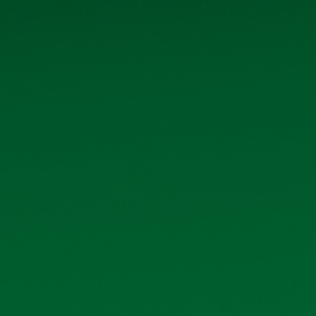
Quan hệ cổ đông
Tin tức - Sự kiện
Liên hệ
THÔNG TIN LIÊN HỆ
Số 40 tổ 1, phố Kim Bài, xã Thanh
Oai, thành phố Hà Nội
Hotline: 0906 296 168
Email: hkbeco.vn@gmail.com