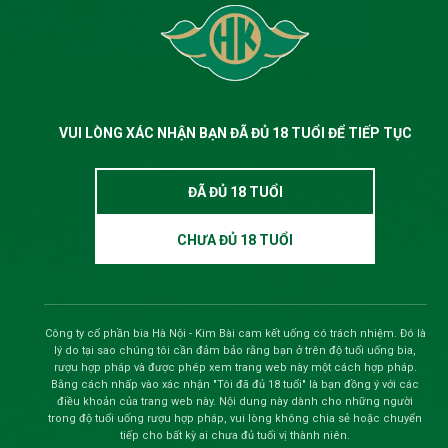
Xem và tải
Biên bản và nghị quyết đại hội đồng cổ đông thường
niên năm 2025
08/04/2025
VUI LÒNG XÁC NHẬN BẠN ĐÃ ĐỦ 18 TUỔI ĐỂ TIẾP TỤC
Xem và tải
ĐÃ ĐỦ 18 TUỔI
Thông báo mời họp và CBTT tài liệu họp Đại hội đồng
cổ đông năm 2025
12/03/2025
CHƯA ĐỦ 18 TUỔI
Xem và tải
Xử phạt hành chính về thuế
Công ty cổ phần bia Hà Nội - Kim Bài cam kết uống có trách nhiệm. Đó là
17/02/2025
lý do tại sao chúng tôi cần đảm bảo rằng bạn ở trên độ tuổi uống bia,
rượu hợp pháp và được phép xem trang web này một cách hợp pháp.
Bằng cách nhấp vào xác nhận "Tôi đã đủ 18 tuổi" là bạn đồng ý với các
Xem và tải
điều khoản của trang web này. Nội dung này dành cho những người
trong độ tuổi uống rượu hợp pháp, vui lòng không chia sẻ hoặc chuyển
tiếp cho bất kỳ ai chưa đủ tuổi vị thành niên.
Công bố thông tin ngày đăng ký cuối cùng thực hiện