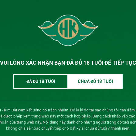
 công ty
20/03/2026
Xem 
15/03/2026
Xem 
ự kiến tổ chức Đại hội cổ
04/02/2026
Xem 
20/08/2025
Xem 
VUI LÒNG XÁC NHẬN BẠN ĐÃ ĐỦ 18 TUỔI ĐỂ TIẾP TỤC
phần
12/08/2025
Xem 
ĐÃ ĐỦ 18 TUỔI
CHƯA ĐỦ 18 TUỔI
 lon nhãn xanh)
29/07/2025
Xem 
uyền trả cổ tức 2024
05/05/2025
Xem 
 - Kim Bài cam kết uống có trách nhiệm. Đó là lý do tại sao chúng tôi cần đảm 
 thường niên năm 2025
08/04/2025
Xem 
và được phép xem trang web này một cách hợp pháp. Bằng cách nhấp vào xác nh
khoản của trang web này. Nội dung này dành cho những người trong độ tuổi uốn
không chia sẻ hoặc chuyển tiếp cho bất kỳ ai chưa đủ tuổi vị thành niên.
hội đồng cổ đông năm 2025
12/03/2025
Xem 