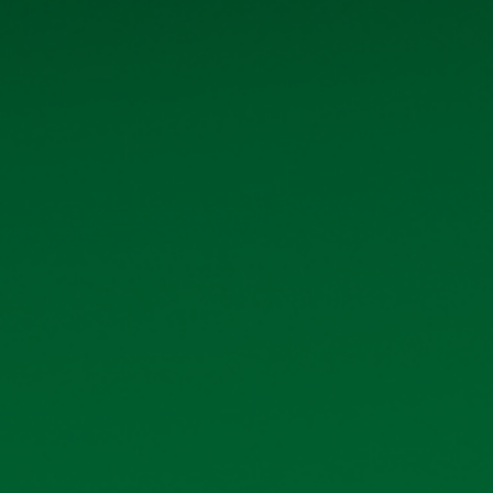
Quan hệ cổ đông
Tin tức - Sự kiện
Liên hệ
THÔNG TIN LIÊN HỆ
và tải
và tải
Số 40 tổ 1, phố Kim Bài, xã Thanh
Oai, thành phố Hà Nội
và tải
Hotline: 0906 296 168
và tải
Email: hkbeco.vn@gmail.com
và tải
và tải