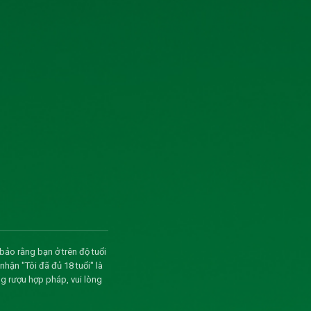
và tải
và tải
và tải
và tải
và tải
và tải
và tải
bảo rằng bạn ở trên độ tuổi
và tải
ận "Tôi đã đủ 18 tuổi" là
g rượu hợp pháp, vui lòng
và tải