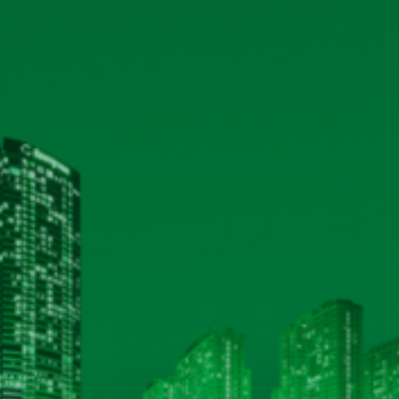
17/02/2025
Xem 
 hiện quyền trả cổ tức năm
08/05/2024
Xem 
năm 2024 và tài liệu họp kèm
11/04/2024
Xem 
19/03/2024
Xem 
024
21/02/2024
Xem 
HỆ THỐNG CHỨNG NHẬN ISO