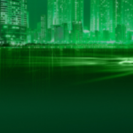
LIÊN KẾT HỮU ÍCH
Trang Chủ
Giới Thiệu
 Nội
Sản Phẩm
Thư Viện Ảnh
Quan Hệ Cổ Đông
Tin Tức - Sự Kiện
Liên Hệ
ản quyền thuộc về www.hkbeco.vn. Bảo lưu mọi bài viết và các quyền k