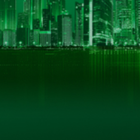
THÔNG TIN LIÊN HỆ
CÔNG TY CỔ PHẦN BIA HÀ NỘI - KIM BÀI
Số 40 tổ 1, phố Kim Bài, xã Thanh Oai, thành phố Hà
Hotline: 0906 296 168
Hotline 2: 098 3431392
Email: hkbeco.vn@gmail.com
Website: hkbeco.vn - MST: 0500293795
© B