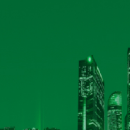
Xử phạt hành chính về thuế
Công bố thông tin ngày đăng ký cuối cùng thực
2023
Biên bản họp, nghị quyết ĐHĐCĐ thường niên 
theo
TÀI LIỆU ĐHĐCĐ THƯỜNG NIÊN NĂM 2024
Đăng ký tham dự ĐHĐCĐ thường niên năm 2