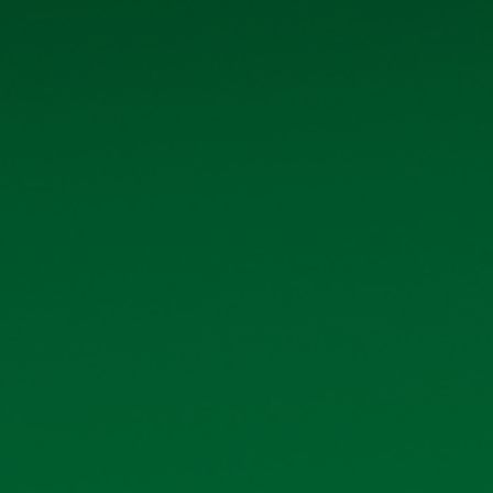
LIỆU QUAN HỆ CỔ ĐÔNG KHÁC
18/07/2026
Xem 
 tháng đầu năm 2026
02/07/2026
Xem 
 2026
30/06/2026
Xem 
ương Việt Nam - Chi nhánh
30/06/2026
Xem 
sách cổ đông nhận cổ tức năm
29/04/2026
Xem 
thường niên năm 2026
15/04/2026
Xem 