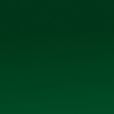
phố Kim Bài, xã Thanh Oai, thành phố Hà Nội
IỆN ẢNH
QUAN H
QUAN HỆ CỔ ĐÔNG
Trang chủ
Quan hệ cổ đông
ÊN NĂM 2023
m 2023
, Click vào file đính kèm để xem chi tiết