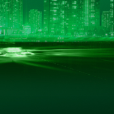
BẢN ĐỒ CHỈ ĐƯỜNG
hác.