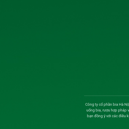
Công bố thông tin tỷ lệ sở hữu nước ngoài của
TÀI LIỆU ĐHĐCĐ THƯỜNG NIÊN NĂM 2026
Thông báo về ngày đăng ký cuối cùng và ngày d
đông thường niên năm 2026
CBTT giao dịch của người nội bộ công ty
CBTT người nội công ty đăng ký giao dịch cổ 
Nghị quyết Hội đồng quản trị (ký hợp đồng bia
Thông báo ngày đăng ký cuối cùng thực hiện q
Công ty cổ phần bia Hà Nội
Biên bản và nghị quyết đại hội đồng cổ đông
uống bia, rượu hợp pháp 
bạn đồng ý với các điều 
Thông báo mời họp và CBTT tài liệu họp Đại 