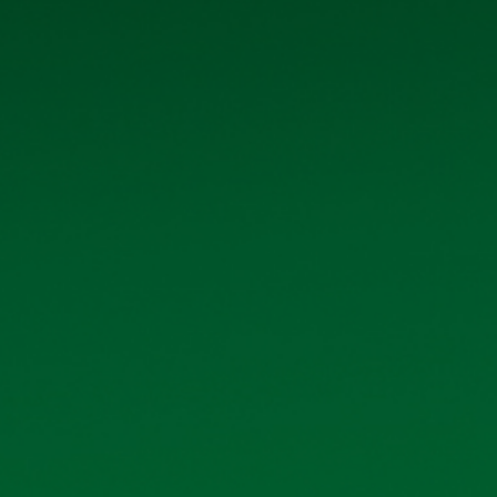
Tệp đính kèm:
ti_liu_c_ng_2023_b_sung.pdf
CÁC TÀI 
Báo cáo tình hình quản trị bán niên năm 2026
Danh sách cổ đông nhà nước, cổ đông lớn 06
Ký hợp đồng kiểm toán Báo cáo tài chính năm
Ký hợp đồng vay vốn Ngân hàng TMCP Công th
Hoàng Mai
Thông báo ngày đăng ký cuối cùng chốt danh 
2025 bằng tiền
Biên biên, Nghị quyết Đại hội đồng cổ đông 