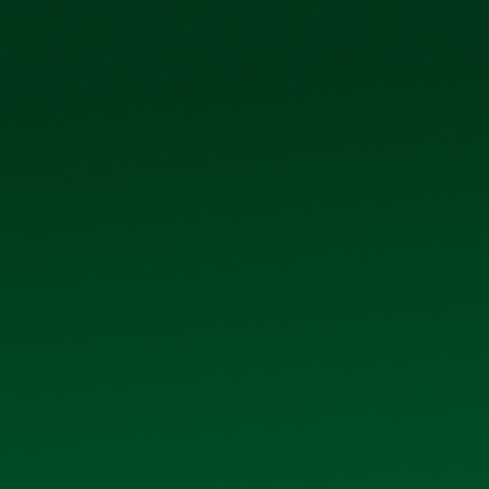
0906 296 168
098 3431392
Ệ CỔ ĐÔNG
TIN TỨC - SỰ KIỆN
LIÊN HỆ
DANH MỤC
Giới thiệu
Sản phẩm
Thư viện ảnh