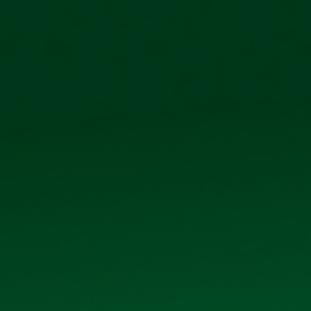
Công ty cổ phẩn Bia Hà Nội – Kim Bài
Số 40 tổ 1, 
TRANG CHỦ
GIỚI THIỆU
SẢN PHẨM
THƯ V
BỔ SUNG TÀI LIỆU ĐHĐCĐ THƯỜNG NI
Bổ sung tài liệu ĐHĐCĐ thường niên năm 2023
Dưới đây là
Bổ sung tài liệu ĐHĐCĐ thường niên nă