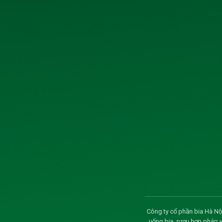
phẩm Hà Tây. Năm 2005, thực hiện cổ phần hóa doanh n
Để khẳng định thương hiệu và nâng cao tầm vóc cho
Hà Nội cơ cấu lại vốn điều lệ và đổi tên thành Công 
HABECO.
Với việc đưa Website này vào hoạt động, chúng tôi m
nhất về các sản phẩm cũng như tình hình hoạt động củ
khách hiểu rõ hơn về Công ty nói riêng và ngành Bia 
Chúng tôi xin được cám ơn sự ủng hộ liên tục quý giá
cam kết cung cấp cho khách hàng các sản phẩm chất l
định của Nhà nước.
Xin chân thành cám ơn các Quý khách đã quan tâm, tru
điện thoại: 04 33 873 036.
Để biết thông tin về sản phẩm Quý khách vui lòng l
0906296168 ( Ông Phạm Văn Hoàn - TP Thị trường).
Công ty cổ phần bia Hà Nội
uống bia, rượu hợp pháp 