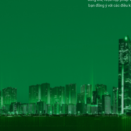
bạn đồng ý với các điều 
THÔNG TIN LIÊN HỆ
CÔNG TY CỔ PHẦN BIA HÀ NỘI - KIM BÀI
Số 40 tổ 1, phố Kim Bài, xã Thanh Oai, thành phố Hà
Hotline: 0906 296 168
Hotline 2: 098 3431392