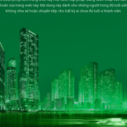
khoản của trang web này. Nội dung này dành cho những người trong độ tuổi uốn
không chia sẻ hoặc chuyển tiếp cho bất kỳ ai chưa đủ tuổi vị thành niên.
HỆ THỐNG CHỨNG NHẬN ISO
LIÊN KẾT HỮU ÍCH
Trang Chủ
Giới Thiệu
 Nội
Sản Phẩm
Thư Viện Ảnh
Quan Hệ Cổ Đông