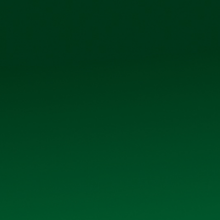
Công ty cổ phẩn Bia Hà Nội – Kim Bài
Số 40 tổ 1, 
TRANG CHỦ
GIỚI THIỆU
SẢN PHẨM
THƯ V
Chào mừng các Quý khách đã truy cập vào Website của
Công ty cổ phần Bia Hà Nội – Kim bài tiền thân là cơ
trình dài thực hiện nhiệm vụ chính trị của Ngành lương
nghiệp chế biến kinh doanh lương thực tổng hợp Than
chế độ bao cấp lương thực, xí nghiệp đã chuyển hướng
bàn giao từ ngành lương thực về Sở công nghiệp Hà t