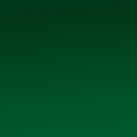
0906 296 168
098 3431392
Ệ CỔ ĐÔNG
TIN TỨC - SỰ KIỆN
LIÊN HỆ
DANH MỤC
i qua quá
Giới thiệu
n thành xí
Sản phẩm
ớc xóa bỏ
hiệp được
Thư viện ảnh
c và thực