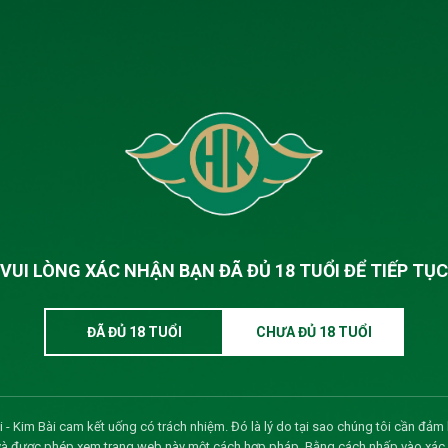
ghiệp, Công ty đổi tên thành Công ty cổ phần Bia Kim Bài.
 sản phẩm. Năm 2008 Công ty được Tổng công ty cổ phần Bia – R
ty cổ phần Bia Hà Nội – Kim Bài, chính thức trở thành đơn vị thành
ong muốn cung cấp cho các Quý khách những thông tin trung thực,
a HKBECO. Chúng tôi hy vọng rằng những thông tin bổ ích đó sẽ giú
– Rượu – NGK nói chung từ đó đem lại lợi ích thiết thực cho các Q
 của các Quý khách hàng đối với Công ty trong thời gian vừa qua. 
ượng, đảm bảo vệ sinh an toàn thực phẩm, đáp ứng đầy đủ các yêu 
VUI LÒNG XÁC NHẬN BẠN ĐÃ ĐỦ 18 TUỔI ĐỂ TIẾP TỤC
y cập Website này mọi thông tin chi tiết Quý khách vui lòng liên h
iên hệ theo số điện thoại theo số phòng thị trường: 04 33 873 
ĐÃ ĐỦ 18 TUỔI
CHƯA ĐỦ 18 TUỔI
BAN G
 - Kim Bài cam kết uống có trách nhiệm. Đó là lý do tại sao chúng tôi cần đảm 
HKBECO - BIA HÀ NỘ
và được phép xem trang web này một cách hợp pháp. Bằng cách nhấp vào xác nh