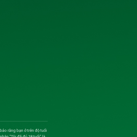
Quan hệ cổ đông
ượu – NGK
Tin tức - Sự kiện
 viên của
Liên hệ
 kịp thời
p các Quý
THÔNG TIN LIÊN HỆ
uý khách.
Chúng tôi
Số 40 tổ 1, phố Kim Bài, xã Thanh
cầu , quy
Oai, thành phố Hà Nội
ệ theo số
Hotline: 0906 296 168
548. DD :
Email: hkbeco.vn@gmail.com
IÁM ĐỐC
bảo rằng bạn ở trên độ tuổi
I KIM BÀI
ận "Tôi đã đủ 18 tuổi" là