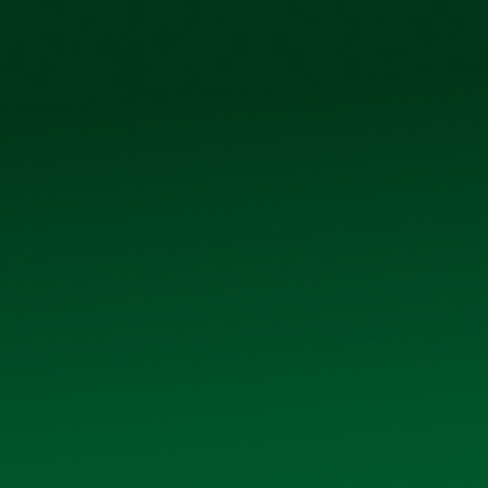
phố Kim Bài, xã Thanh Oai, thành phố Hà Nội
IỆN ẢNH
QUAN H
GIỚI THIỆU
Trang chủ
Giới thiệu
 Công ty cổ phần Bia Hà Nội – Kim Bài ( HKBECO ).
 sở bảo quản lương thực của Ty lương thực Hà đông từ năm 1960. Trả
 thực trong thời kỳ bao cấp, từ một cơ sở xay xát thóc gạo rồi chuyể
h oai trực thuộc Sở lương thực Hà Sơn Bình. Năm 1990, khi nhà nư
 từ xay xát chế biến lương thực sang sản xuất bia. Năm 1997, xí ng
ây quản lý và đổi tên thành Công ty chế biến kinh doanh lương thự